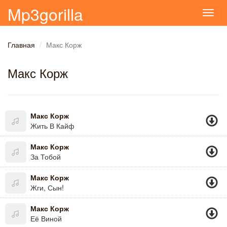
Mp3gorilla
Toggl
navig
Главная
Макс Корж
Макс Корж
Макс Корж
Жить В Кайф
Макс Корж
За Тобой
Макс Корж
Жги, Сын!
Макс Корж
Её Виной