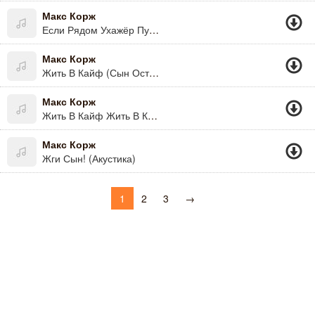
Макс Корж
Если Рядом Ухажёр Пусть Смотрит Бля По Сторонам. Если Накурит Мой Друг- У Меня Нет Друга. Если Лежишь С Кем В Постели- Я Убью Тебя Сука! Детка Будь Осторожна Я Ж За Тебя Волнуюсь..
Макс Корж
Жить В Кайф (Сын Остался Без Диплома)
Макс Корж
Жить В Кайф Жить В Кайф 2013
Макс Корж
Жги Сын! (Акустика)
1
2
3
→