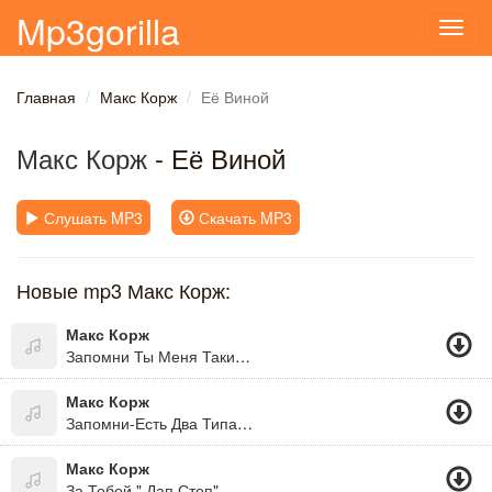
Mp3gorilla
Toggl
navig
Главная
Макс Корж
Её Виной
Макс Корж
- Её Виной
Слушать MP3
Скачать MP3
Новые mp3 Макс Корж:
Макс Корж
Запомни Ты Меня Таким...
Макс Корж
Запомни-Есть Два Типа Людей...
Макс Корж
За Тобой " Дап Степ"