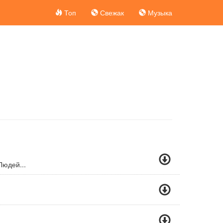
Топ
Свежак
Музыка
Людей...