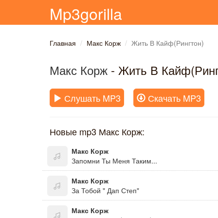
Mp3gorilla
Главная
Макс Корж
Жить В Кайф(Рингтон)
Макс Корж
- Жить В Кайф(Ринг
Слушать MP3
Скачать MP3
Новые mp3 Макс Корж:
Макс Корж
Запомни Ты Меня Таким...
Макс Корж
За Тобой " Дап Степ"
Макс Корж