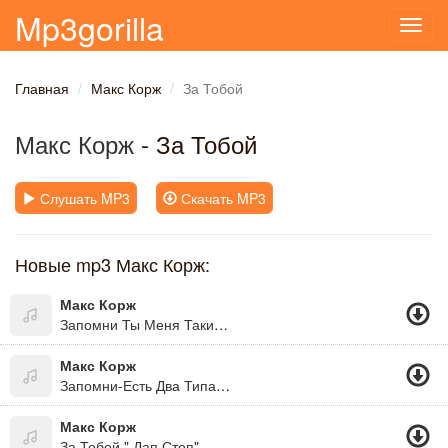
Mp3gorilla
Toggl
navig
Главная
Макс Корж
За Тобой
Макс Корж
- За Тобой
Слушать MP3
Скачать MP3
Новые mp3 Макс Корж:
Макс Корж
Запомни Ты Меня Таким...
Макс Корж
Запомни-Есть Два Типа Людей...
Макс Корж
За Тобой " Дап Степ"