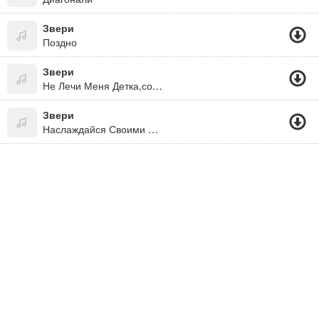
Звери
Поздно
Звери
Не Лечи Меня Детка,советами,расскажи,что Ты-Самая
Звери
Наслаждайся Своими Победами...