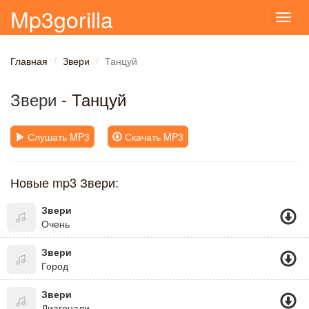
Mp3gorilla
Toggl
navig
Главная
Звери
Танцуй
Звери
- Танцуй
Слушать MP3
Скачать MP3
Новые mp3 Звери:
Звери
Очень
Звери
Город
Звери
Диагонали