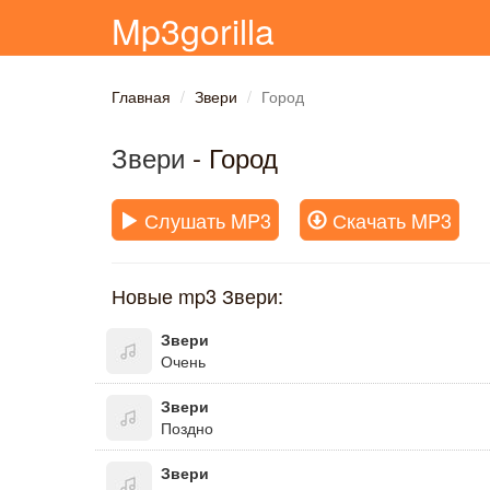
Mp3gorilla
Главная
Звери
Город
Звери
- Город
Слушать MP3
Скачать MP3
Новые mp3 Звери:
Звери
Очень
Звери
Поздно
Звери