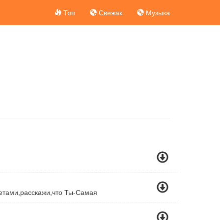
Топ
Свежак
Музыка
етами,расскажи,что Ты-Самая