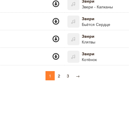
Звери
Звери - Капканы
Звери
Бьётся Сердце
Звери
Клятвы
Звери
Котёнок
1
2
3
→