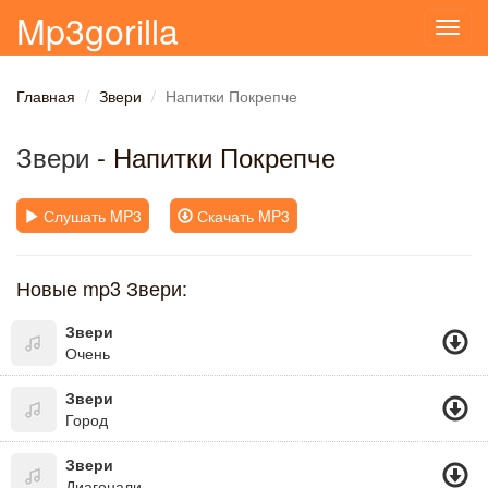
Mp3gorilla
Toggl
navig
Главная
Звери
Напитки Покрепче
Звери
- Напитки Покрепче
Слушать MP3
Скачать MP3
Новые mp3 Звери:
Звери
Очень
Звери
Город
Звери
Диагонали