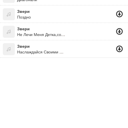
Звери
Поздно
Звери
Не Лечи Меня Детка,советами,расскажи,что Ты-Самая
Звери
Наслаждайся Своими Победами...