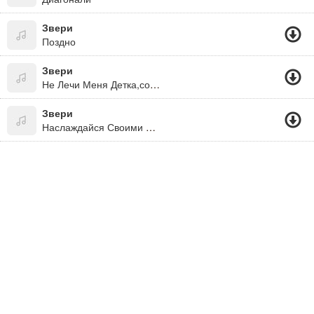
Звери
Поздно
Звери
Не Лечи Меня Детка,советами,расскажи,что Ты-Самая
Звери
Наслаждайся Своими Победами...