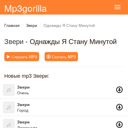
Mp3gorilla
Toggl
navig
Главная
Звери
Однажды Я Стану Минутой
Звери
- Однажды Я Стану Минутой
Слушать MP3
Скачать MP3
Новые mp3 Звери:
Звери
Очень
Звери
Город
Звери
Диагонали