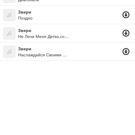
Звери
Поздно
Звери
Не Лечи Меня Детка,советами,расскажи,что Ты-Самая
Звери
Наслаждайся Своими Победами...