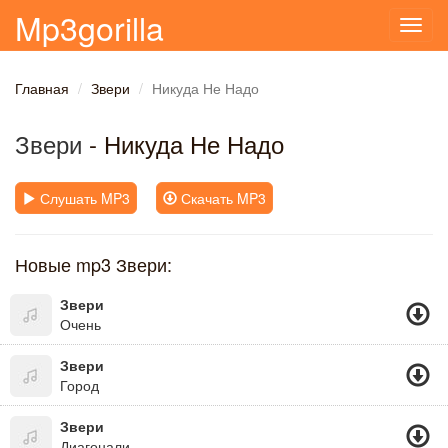
Mp3gorilla
Toggl
navig
Главная
Звери
Никуда Не Надо
Звери
- Никуда Не Надо
Слушать MP3
Скачать MP3
Новые mp3 Звери:
Звери
Очень
Звери
Город
Звери
Диагонали