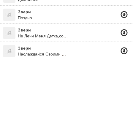
Звери
Поздно
Звери
Не Лечи Меня Детка,советами,расскажи,что Ты-Самая
Звери
Наслаждайся Своими Победами...