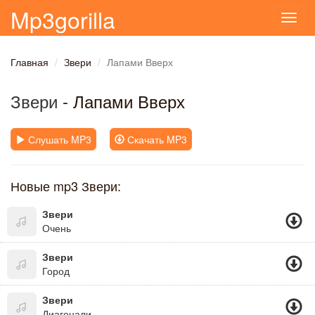
Mp3gorilla
Toggl
navig
Главная
Звери
Лапами Вверх
Звери
- Лапами Вверх
Слушать MP3
Скачать MP3
Новые mp3 Звери:
Звери
Очень
Звери
Город
Звери
Диагонали