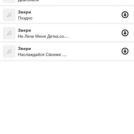
Звери
Поздно
Звери
Не Лечи Меня Детка,советами,расскажи,что Ты-Самая
Звери
Наслаждайся Своими Победами...