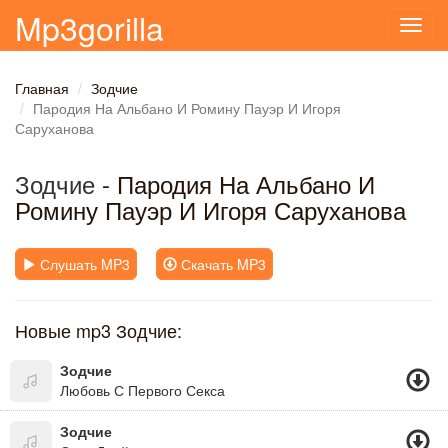
Mp3gorilla
Toggl
navig
Главная
Зодчие
Пародия На Альбано И Ромину Пауэр И Игоря
Саруханова
Зодчие
- Пародия На Альбано И
Ромину Пауэр И Игоря Саруханова
Слушать MP3
Скачать MP3
Новые mp3 Зодчие:
Зодчие
Любовь С Первого Секса
Зодчие