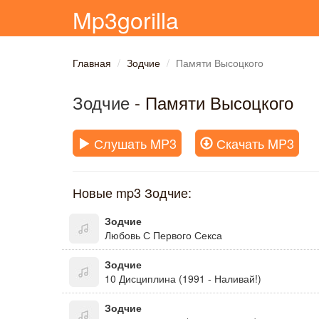
Mp3gorilla
Главная
Зодчие
Памяти Высоцкого
Зодчие
- Памяти Высоцкого
Слушать MP3
Скачать MP3
Новые mp3 Зодчие:
Зодчие
Любовь С Первого Секса
Зодчие
10 Дисциплина (1991 - Наливай!)
Зодчие