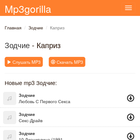
Mp3gorilla
Toggl
navig
Главная
Зодчие
Каприз
Зодчие
- Каприз
Слушать MP3
Скачать MP3
Новые mp3 Зодчие:
Зодчие
Любовь С Первого Секса
Зодчие
Секс-Драйв
Зодчие
10 Дисциплина (1991 - Наливай!)