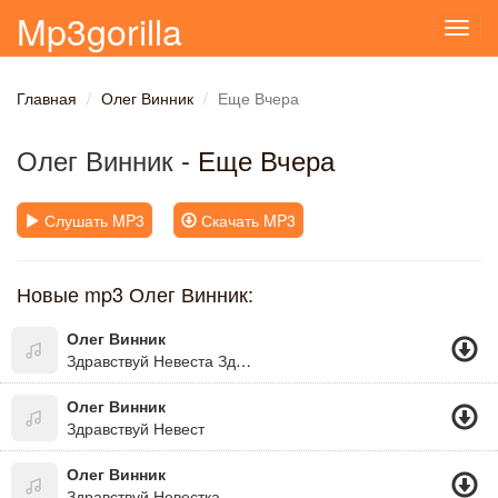
Mp3gorilla
Toggl
navig
Главная
Олег Винник
Еще Вчера
Олег Винник
- Еще Вчера
Слушать MP3
Скачать MP3
Новые mp3 Олег Винник:
Олег Винник
Здравствуй Невеста Здраствуй Красива
Олег Винник
Здравствуй Невест
Олег Винник
Здравствуй Невестка