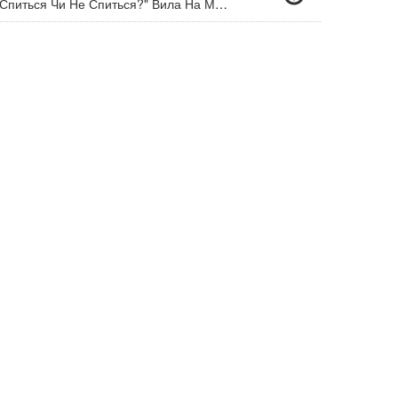
Зорі Прозорі Вгорі: "Вам Спиться Чи Не Спиться?" Вила На Місяць Новий Молода Вовчиця. Вірила: Там, Угорі, Хтось Її Почує. Як Її Пахне Любов, Знову Вона Відчує.