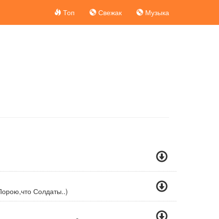
Топ
Свежак
Музыка
орою,что Солдаты..)