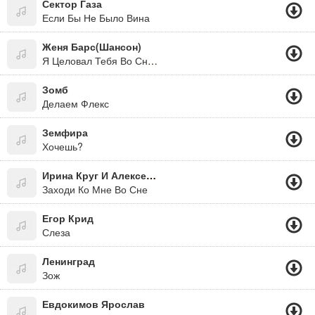
Сектор Газа
Если Бы Не Было Вина
Женя Барс(Шансон)
Я Целовал Тебя Во Снах Среди Берез....
Зомб
Делаем Флекс
Земфира
Хочешь?
Ирина Круг И Алексей Брянцев
Заходи Ко Мне Во Сне
Егор Крид
Слеза
Ленинград
Зож
Евдокимов Ярослав