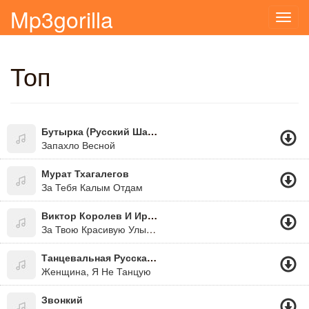
Mp3gorilla
Toggl
navig
Топ
Бутырка (Русский Шансон)
Запахло Весной
Мурат Тхагалегов
За Тебя Калым Отдам
Виктор Королев И Ирина Круг
За Твою Красивую Улыбку
Танцевальная Русская Музыка
Женщина, Я Не Танцую
Звонкий