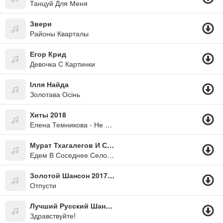
Танцуй Для Меня
Звери
Районы Кварталы
Егор Крид
Девочка С Картинки
Ілля Найда
Золотава Осінь
Хиты 2018
Елена Темникова - Не Модные
Мурат Тхагалегов И Султан Ураган
Едем В Соседнее Село На Дискотеку
Золотой Шансон 2017 - Стас Михайлов И Таисия Повалий
Отпусти
Лучший Русский Шансон - Михаил Круг
Здравствуйте!