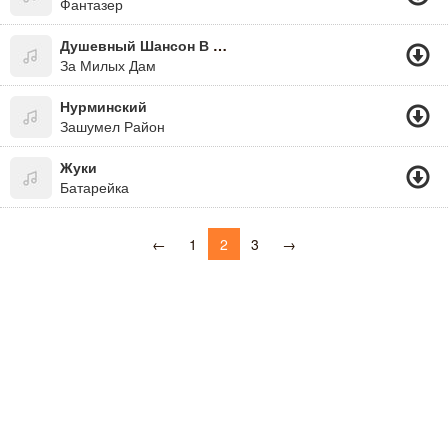
Фантазер
Душевный Шансон В Машину - Михаил Шуфутинский
За Милых Дам
Нурминский
Зашумел Район
Жуки
Батарейка
←
1
2
3
→
support@mp3gorilla.com