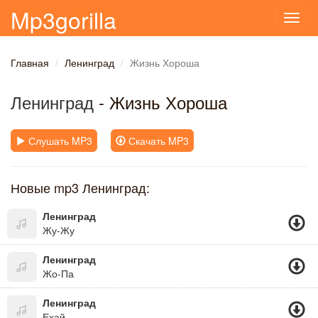
Mp3gorilla
Toggl
navig
Главная
Ленинград
Жизнь Хороша
Ленинград
- Жизнь Хороша
Слушать MP3
Скачать MP3
Новые mp3 Ленинград:
Ленинград
Жу-Жу
Ленинград
Жо-Па
Ленинград
Ехай..