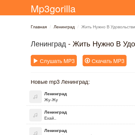
Mp3gorilla
Главная
Ленинград
Жить Нужно В Удовольств
Ленинград
- Жить Нужно В Удо
Слушать MP3
Скачать MP3
Новые mp3 Ленинград:
Ленинград
Жу-Жу
Ленинград
Ехай..
Ленинград