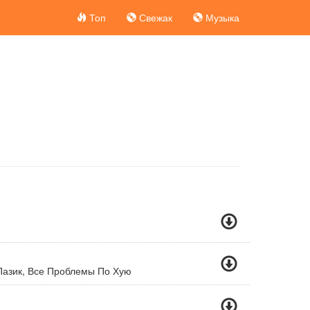
Топ
Свежак
Музыка
Пазик, Все Проблемы По Хую