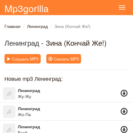
Mp3gorilla
Toggl
navig
Главная
Ленинград
Зина (Кончай Же!)
Ленинград
- Зина (Кончай Же!)
Слушать MP3
Скачать MP3
Новые mp3 Ленинград:
Ленинград
Жу-Жу
Ленинград
Жо-Па
Ленинград
Ехай..