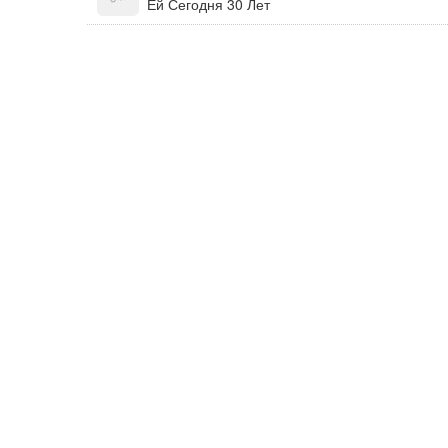
Ей Сегодня 30 Лет