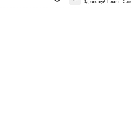
Здравствуй Песня - Син