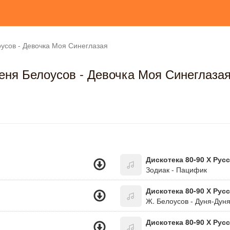
усов - Девочка Моя Синеглазая
еня Белоусов - Девочка Моя Синеглаза
Дискотека 80-90 Х Рус
Зодиак - Пацифик
Дискотека 80-90 Х Рус
Ж. Белоусов - Дуня-Дун
Дискотека 80-90 Х Рус