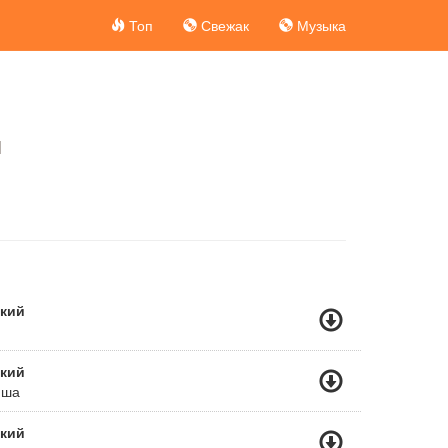
Топ
Свежак
Музыка
я
ский
ский
яша
ский