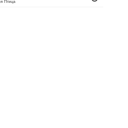
яя Птица