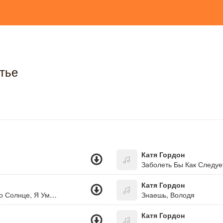
тье
Катя Гордон
Заболеть Бы Как Следуе
Катя Гордон
Забирай Это Небо, Забирай Рай. Забирай Это Солнце, Я Умею Быть Сильной! Только Знай, Что Когда Ты Мне Скажешь "Прощай..." - Это Небо Не Будет, Как Глаза Мои - Синим!
Знаешь, Володя
Катя Гордон