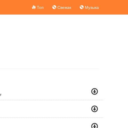
Топ
Свежак
Музыка
т