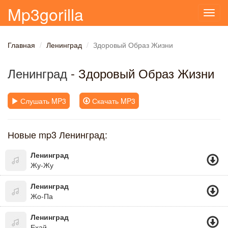
Mp3gorilla
Toggl
navig
Главная
Ленинград
Здоровый Образ Жизни
Ленинград
- Здоровый Образ Жизни
Слушать MP3
Скачать MP3
Новые mp3 Ленинград:
Ленинград
Жу-Жу
Ленинград
Жо-Па
Ленинград
Ехай..