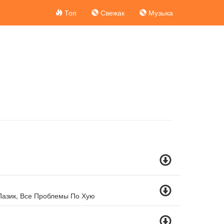
Топ
Свежак
Музыка
Пазик, Все Проблемы По Хую