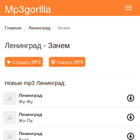
Mp3gorilla
Toggl
navig
Главная
Ленинград
Зачем
Ленинград
- Зачем
Слушать MP3
Скачать MP3
Новые mp3 Ленинград:
Ленинград
Жу-Жу
Ленинград
Жо-Па
Ленинград
Ехай..