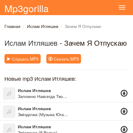
Mp3gorilla
Toggl
navig
Главная
Ислам Итляшев
Зачем Я Отпускаю
Ислам Итляшев
- Зачем Я Отпускаю
Слушать MP3
Скачать MP3
Новые mp3 Ислам Итляшев:
Ислам Итляшев
Запомню Навсегда Твои Глаза
Ислам Итляшев
Звёздочка (Музыка Юга.ру)
Ислам Итляшев
Звёздочка (9 Волна)