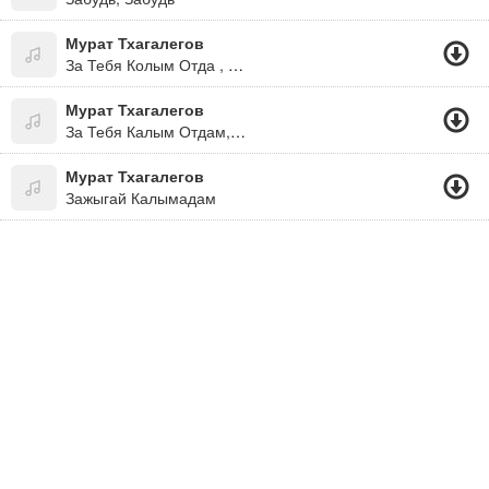
Мурат Тхагалегов
За Тебя Колым Отда , Душу Дьяволам Продам
Мурат Тхагалегов
За Тебя Калым Отдам,душу Дьяволу Продам И Как Будто Бы С Небес Все К Тебе Толкает Бес...за Тебя Калым Отдам, Душу Дьяволу Продам, Пусть Бушует В Сердце Кровь. Мне Нужна Твоя Любовь !
Мурат Тхагалегов
Зажыгай Калымадам