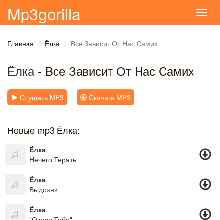
Mp3gorilla
Toggl
navig
Главная
Ёлка
Все Зависит От Нас Самих
Ёлка
- Все Зависит От Нас Самих
Слушать MP3
Скачать MP3
Новые mp3 Ёлка:
Ёлка
Нечего Терять
Ёлка
Выдохни
Ёлка
"Около Тебя"