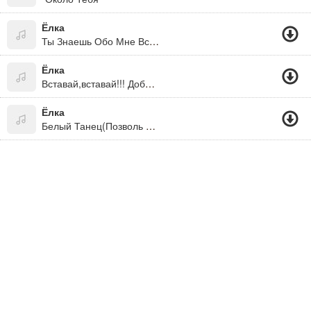
Ёлка
Ты Знаешь Обо Мне Все Что Нужно Знать...
Ёлка
Вставай,вставай!!! Доброе Утро!!! * Утро???!!!??? Да Ладно!!!!! * Привет=) Как Дела? ;)
Ёлка
Белый Танец(Позволь Мне Приглосить Тебя На Этот Танец)