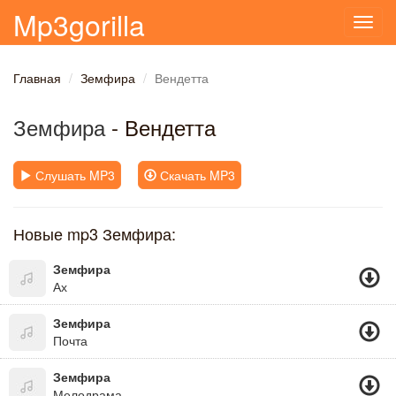
Mp3gorilla
Toggl
navig
Главная
Земфира
Вендетта
Земфира
- Вендетта
Слушать MP3
Скачать MP3
Новые mp3 Земфира:
Земфира
Ах
Земфира
Почта
Земфира
Мелодрама