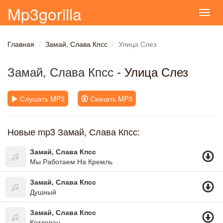
Mp3gorilla
Toggl
navig
Главная
Замай, Слава Кпсс
Улица Слез
Замай, Слава Кпсс
- Улица Слез
Слушать MP3
Скачать MP3
Новые mp3 Замай, Слава Кпсс:
Замай, Слава Кпсс
Мы Работаем На Кремль
Замай, Слава Кпсс
Душный
Замай, Слава Кпсс
Котлован