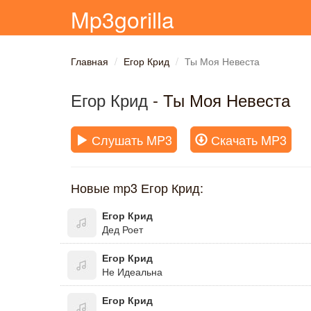
Mp3gorilla
Главная
Егор Крид
Ты Моя Невеста
Егор Крид
- Ты Моя Невеста
Слушать MP3
Скачать MP3
Новые mp3 Егор Крид:
Егор Крид
Дед Роет
Егор Крид
Не Идеальна
Егор Крид