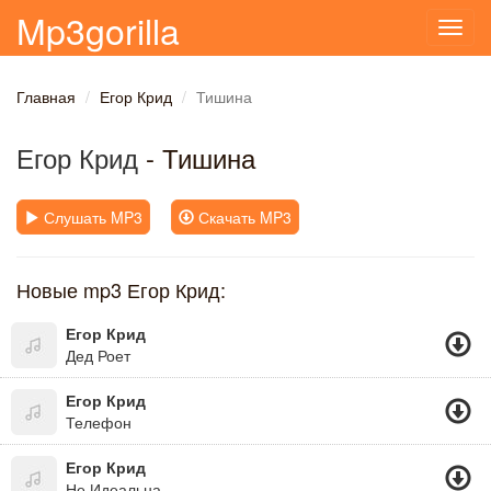
Mp3gorilla
Toggl
navig
Главная
Егор Крид
Тишина
Егор Крид
- Тишина
Слушать MP3
Скачать MP3
Новые mp3 Егор Крид:
Егор Крид
Дед Роет
Егор Крид
Телефон
Егор Крид
Не Идеальна