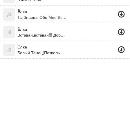
Ёлка
Ты Знаешь Обо Мне Все Что Нужно Знать...
Ёлка
Вставай,вставай!!! Доброе Утро!!! * Утро???!!!??? Да Ладно!!!!! * Привет=) Как Дела? ;)
Ёлка
Белый Танец(Позволь Мне Приглосить Тебя На Этот Танец)