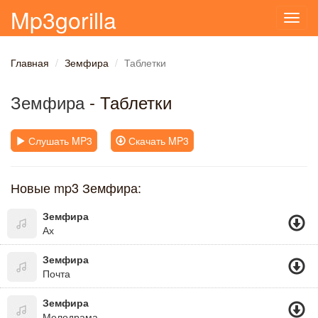
Mp3gorilla
Toggl
navig
Главная
Земфира
Таблетки
Земфира
- Таблетки
Слушать MP3
Скачать MP3
Новые mp3 Земфира:
Земфира
Ах
Земфира
Почта
Земфира
Мелодрама