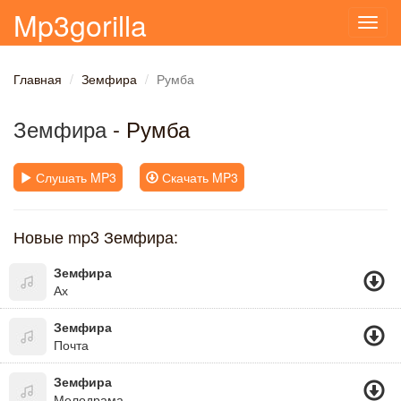
Mp3gorilla
Toggl
navig
Главная
Земфира
Румба
Земфира
- Румба
Слушать MP3
Скачать MP3
Новые mp3 Земфира:
Земфира
Ах
Земфира
Почта
Земфира
Мелодрама