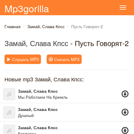
Mp3gorilla
Toggl
navig
Главная
Замай, Слава Кпсс
Пусть Говорят-2
Замай, Слава Кпсс
- Пусть Говорят-2
Слушать MP3
Скачать MP3
Новые mp3 Замай, Слава Кпсс:
Замай, Слава Кпсс
Мы Работаем На Кремль
Замай, Слава Кпсс
Душный
Замай, Слава Кпсс
Котлован