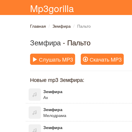
Mp3gorilla
Главная
Земфира
Пальто
Земфира
- Пальто
Слушать MP3
Скачать MP3
Новые mp3 Земфира:
Земфира
Ах
Земфира
Мелодрама
Земфира