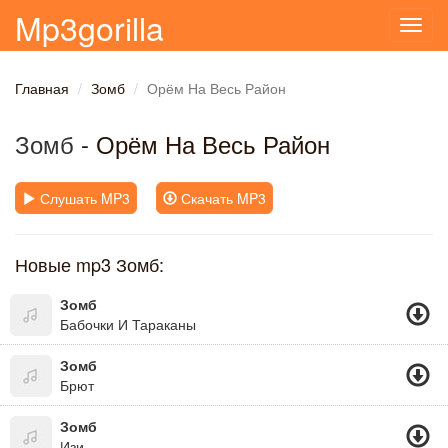
Mp3gorilla
Toggl
navig
Главная
Зомб
Орём На Весь Район
Зомб
- Орём На Весь Район
Слушать MP3
Скачать MP3
Новые mp3 Зомб:
Зомб
Бабочки И Тараканы
Зомб
Брют
Зомб
Изи