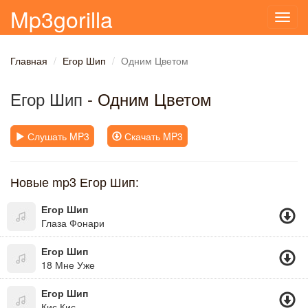
Mp3gorilla
Toggl
navig
Главная
Егор Шип
Одним Цветом
Егор Шип
- Одним Цветом
Слушать MP3
Скачать MP3
Новые mp3 Егор Шип:
Егор Шип
Глаза Фонари
Егор Шип
18 Мне Уже
Егор Шип
Кис Кис