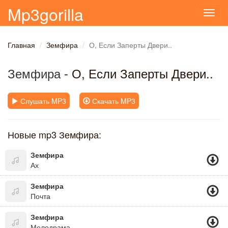
Mp3gorilla
Toggl
navig
Главная
Земфира
О, Если Заперты Двери..
Земфира
- О, Если Заперты Двери..
Слушать MP3
Скачать MP3
Новые mp3 Земфира:
Земфира
Ах
Земфира
Почта
Земфира
Мелодрама