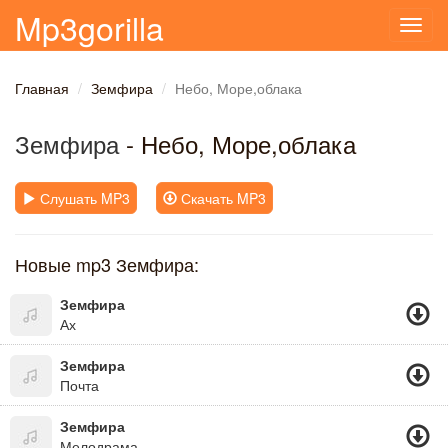
Mp3gorilla
Toggl
navig
Главная
Земфира
Небо, Море,облака
Земфира
- Небо, Море,облака
Слушать MP3
Скачать MP3
Новые mp3 Земфира:
Земфира
Ах
Земфира
Почта
Земфира
Мелодрама