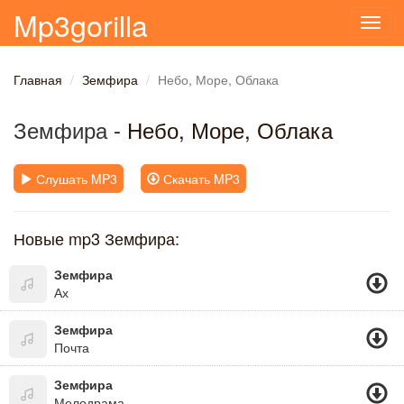
Mp3gorilla
Toggl
navig
Главная
Земфира
Небо, Море, Облака
Земфира
- Небо, Море, Облака
Слушать MP3
Скачать MP3
Новые mp3 Земфира:
Земфира
Ах
Земфира
Почта
Земфира
Мелодрама