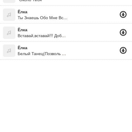
Ёлка
Ты Знаешь Обо Мне Все Что Нужно Знать...
Ёлка
Вставай,вставай!!! Доброе Утро!!! * Утро???!!!??? Да Ладно!!!!! * Привет=) Как Дела? ;)
Ёлка
Белый Танец(Позволь Мне Приглосить Тебя На Этот Танец)