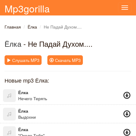
Mp3gorilla
Toggl
navig
Главная
Ёлка
Не Падай Духом....
Ёлка
- Не Падай Духом....
Слушать MP3
Скачать MP3
Новые mp3 Ёлка:
Ёлка
Нечего Терять
Ёлка
Выдохни
Ёлка
"Около Тебя"