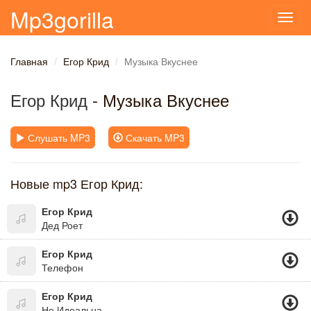
Mp3gorilla
Toggl
navig
Главная
Егор Крид
Музыка Вкуснее
Егор Крид
- Музыка Вкуснее
Слушать MP3
Скачать MP3
Новые mp3 Егор Крид:
Егор Крид
Дед Роет
Егор Крид
Телефон
Егор Крид
Не Идеальна