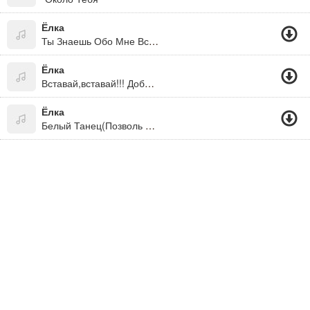
Ёлка
Ты Знаешь Обо Мне Все Что Нужно Знать...
Ёлка
Вставай,вставай!!! Доброе Утро!!! * Утро???!!!??? Да Ладно!!!!! * Привет=) Как Дела? ;)
Ёлка
Белый Танец(Позволь Мне Приглосить Тебя На Этот Танец)