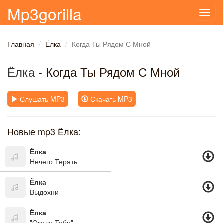
Mp3gorilla
Toggl
navig
Главная
Ёлка
Когда Ты Рядом С Мной
Ёлка
- Когда Ты Рядом С Мной
Слушать MP3
Скачать MP3
Новые mp3 Ёлка:
Ёлка
Нечего Терять
Ёлка
Выдохни
Ёлка
"Около Тебя"