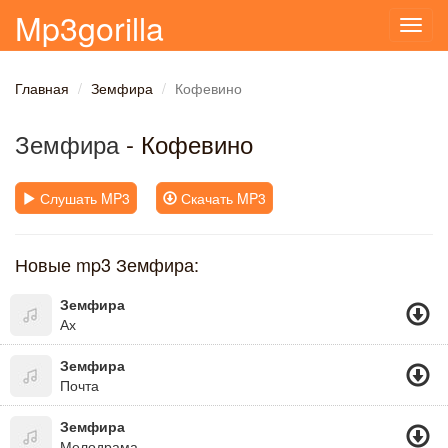
Mp3gorilla
Toggl
navig
Главная
Земфира
Кофевино
Земфира
- Кофевино
Слушать MP3
Скачать MP3
Новые mp3 Земфира:
Земфира
Ах
Земфира
Почта
Земфира
Мелодрама