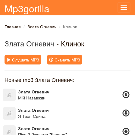
Mp3gorilla
Toggl
navig
Главная
Злата Огневич
Клинок
Злата Огневич
- Клинок
Слушать MP3
Скачать MP3
Новые mp3 Злата Огневич:
Злата Огневич
Мій Назавжди
Злата Огневич
Я Твоя Єдина
Злата Огневич
Піся З Реклами "Корона"