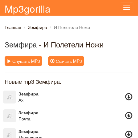
Mp3gorilla
Toggl
navig
Главная
Земфира
И Полетели Ножи
Земфира
- И Полетели Ножи
Слушать MP3
Скачать MP3
Новые mp3 Земфира:
Земфира
Ах
Земфира
Почта
Земфира
Мелодрама