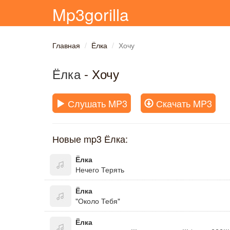
Mp3gorilla
Главная
Ёлка
Хочу
Ёлка
- Хочу
Слушать MP3
Скачать MP3
Новые mp3 Ёлка:
Ёлка
Нечего Терять
Ёлка
"Около Тебя"
Ёлка