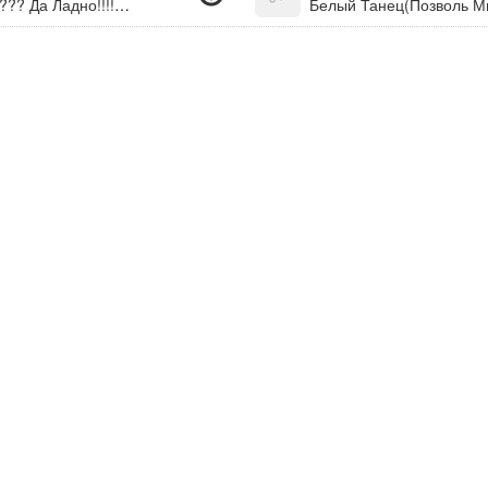
Вставай,вставай!!! Доброе Утро!!! * Утро???!!!??? Да Ладно!!!!! * Привет=) Как Дела? ;)
Белый Танец(Позволь Мн